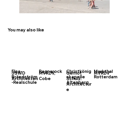
You may also like
Elsa-
Ragnarock
Christkönig
Markthal
JSWD
MVRDV,
Gernot
MVRDV
Brändström
skapelle
Rotterdam
Architekten
Cobe
Schulz:
-Realschule
Altenberg
Architectur
e